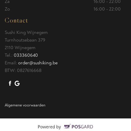
Za
16:00 - 22:00
Zo
16:00 - 22:00
Contact
Sushi King Wijnegem
Turnhoutsebaan 379
2110 Wijnegem
Tel.:
033360640
Email:
order@sushiking.be
BTW:
0827616668
Algemene voorwaarden
Supported by 