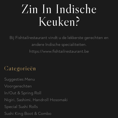
Zin In Indische
Keuken?
Bij Fishtailrestaurant vindt u de lekkerste gerechten en
andere Indische specialiteiten.
https://www.fishtailrestaurant.be
Categorieën
Suggesties Menu
Voorgerechten
In/Out & Spring Roll
Nigiri, Sashimi, Handroll Hosomaki
Special Sushi Rolls
Sushi King Boot & Combo