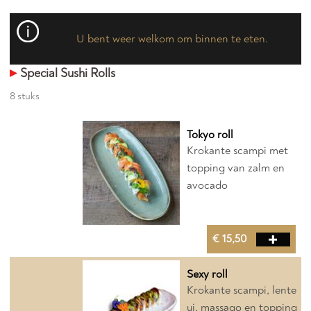
U bent weer welkom om binnen te eten.
Special Sushi Rolls
8 stuks
Tokyo roll
Krokante scampi met
topping van zalm en
avocado
€ 15,50
Sexy roll
Krokante scampi, lente
ui, massago en topping