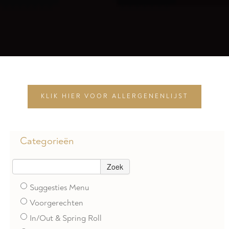
KLIK HIER VOOR ALLERGENENLIJST
Categorieën
Zoek
Suggesties Menu
Voorgerechten
In/Out & Spring Roll