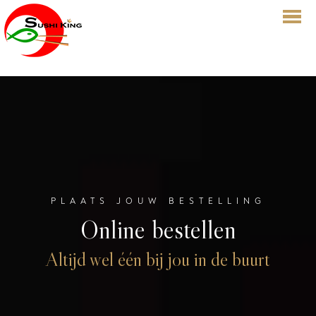
HOME
BESTELLEN
MENU
RESERVATIES
OVER ONS
PLAATS JOUW BESTELLING
LOGIN
Online bestellen
CONTACT
CADEAUBON
Altijd wel één bij jou in de buurt
WIJNEGEM