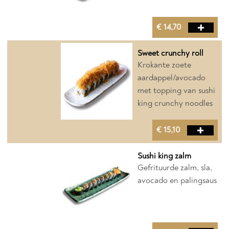
€ 14,70
Sweet crunchy roll
Krokante zoete
aardappel/avocado
met topping van sushi
king crunchy noodles
€ 15,10
Sushi king zalm
Gefrituurde zalm, sla,
avocado en palingsaus