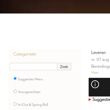
Leveren
Categorieën
vr. 07 au
Bereidings
Zoek
Meer
Suggesties Menu
Voorgerechten
Suggesti
In/Out & Spring Roll