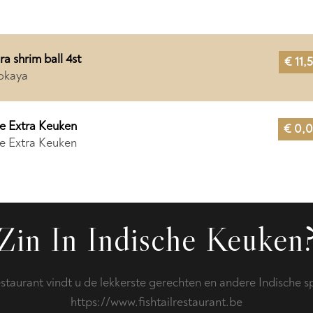
a shrim ball 4st
€ 11,
 okaya
e Extra Keuken
€ 0,
e Extra Keuken
Zin In Indische Keuken
restaurant vindt u de lekkerste gerechten en andere Indische sp
https://www.fishtailrestaurant.be