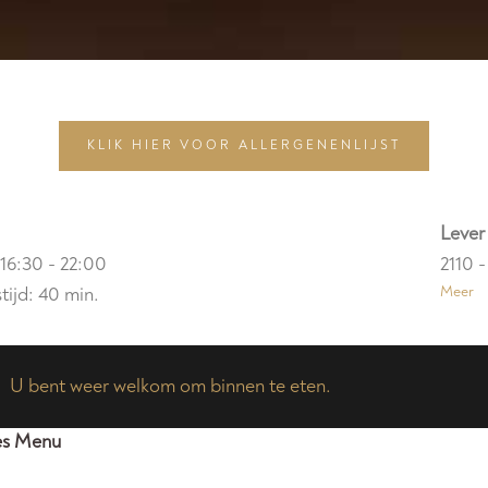
KLIK HIER VOOR ALLERGENENLIJST
Lever
g
16:30 - 22:00
2110 
tijd: 40 min.
Meer
U bent weer welkom om binnen te eten.
es Menu