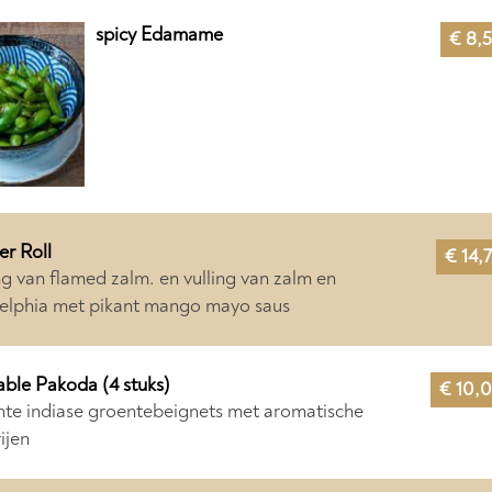
spicy Edamame
€ 8,
r Roll
€ 14,
ng van flamed zalm. en vulling van zalm en
delphia met pikant mango mayo saus
ble Pakoda (4 stuks)
€ 10,
te indiase groentebeignets met aromatische
ijen