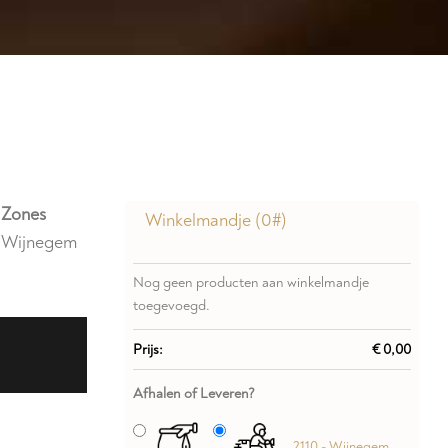
 Zones
Winkelmandje (
0
#)
- Wijnegem
Nog geen producten aan winkelmandje
toegevoegd.
Prijs:
€ 0,00
Afhalen of Leveren?
2110 - Wijnegem