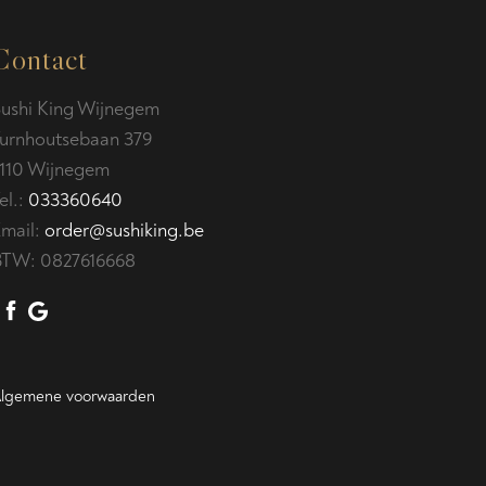
Contact
ushi King Wijnegem
urnhoutsebaan 379
110 Wijnegem
el.:
033360640
mail:
order@sushiking.be
BTW:
0827616668
lgemene voorwaarden