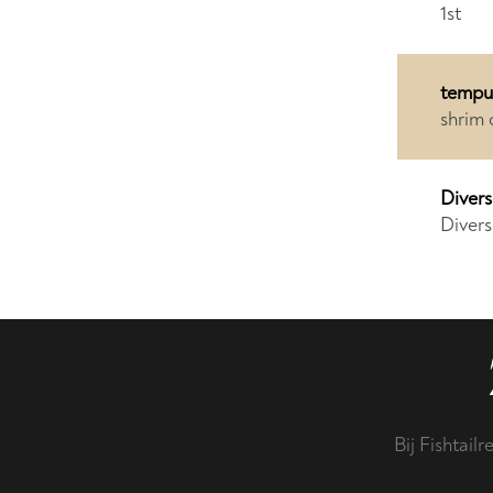
1st
tempur
shrim
Divers
Divers
Bij Fishtail