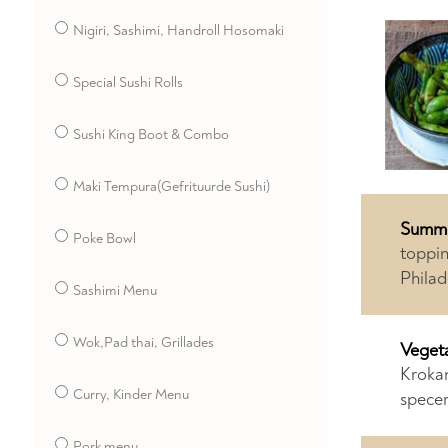
Nigiri, Sashimi, Handroll Hosomaki
Special Sushi Rolls
Sushi King Boot & Combo
Maki Tempura(Gefrituurde Sushi)
Summe
Poke Bowl
​toppi
Phila
Sashimi Menu
Wok,Pad thai, Grillades
Vegeta
Krokan
Curry, Kinder Menu
specer
Pork menu