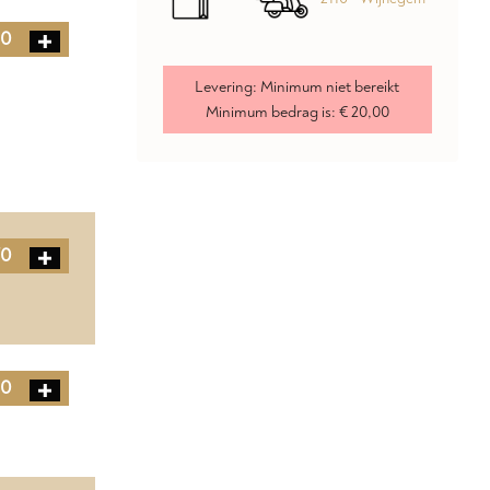
50
Levering:
Minimum niet bereikt
Minimum bedrag is:
€ 20,00
70
00