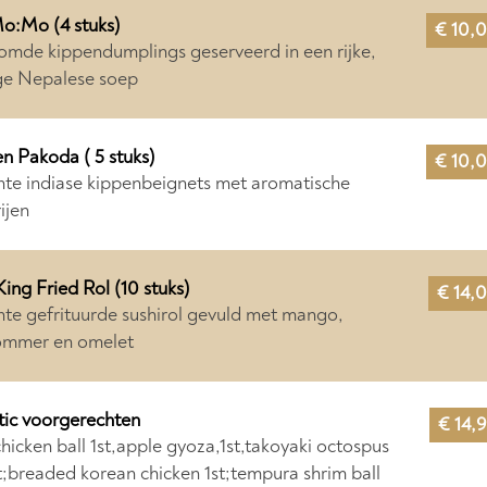
o:Mo (4 stuks)
€ 10,
mde kippendumplings geserveerd in een rijke,
ge Nepalese soep
n Pakoda ( 5 stuks)
€ 10,
te indiase kippenbeignets met aromatische
ijen
King Fried Rol (10 stuks)
€ 14,
te gefrituurde sushirol gevuld met mango,
mmer en omelet
tic voorgerechten
€ 14,
chicken ball 1st,apple gyoza,1st,takoyaki octospus
st;breaded korean chicken 1st;tempura shrim ball