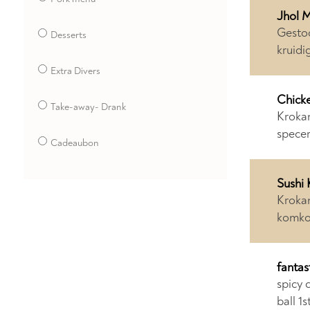
Jhol M
Gestoo
Desserts
kruidi
Extra Divers
Chicke
Take-away- Drank
Krokan
specer
Cadeaubon
Sushi 
Krokan
komko
fantas
spicy 
ball 1