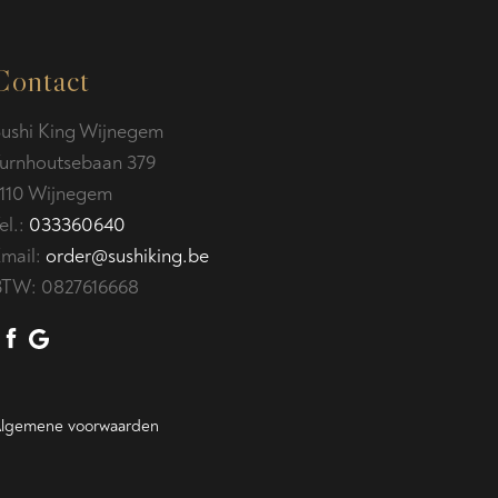
Contact
ushi King Wijnegem
urnhoutsebaan 379
110 Wijnegem
el.:
033360640
mail:
order@sushiking.be
BTW:
0827616668
lgemene voorwaarden