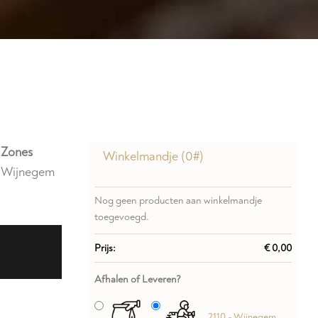
 Zones
Winkelmandje (
0
#)
- Wijnegem
Nog geen producten aan winkelmandje
toegevoegd.
Prijs:
€ 0,00
Afhalen of Leveren?
2110 - Wijnegem