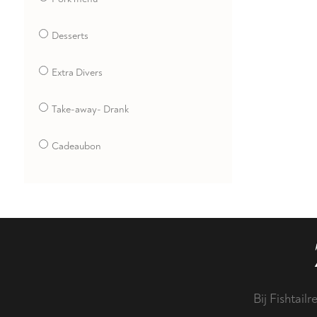
Desserts
Extra Divers
Take-away- Drank
Cadeaubon
Bij Fishtail