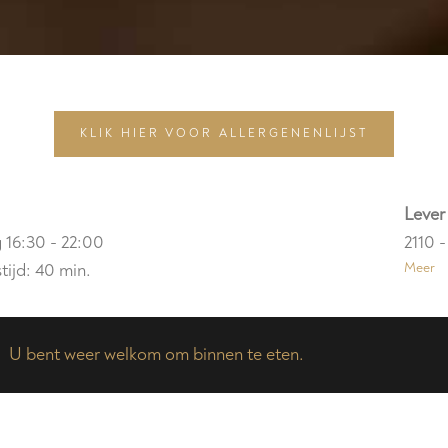
KLIK HIER VOOR ALLERGENENLIJST
Lever
g
16:30 - 22:00
2110 
tijd: 40 min.
Meer
U bent weer welkom om binnen te eten.