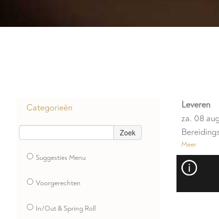
Leveren
Categorieën
za. 08 au
Bereidings
Zoek
Meer
Suggesties Menu
Voorgerechten
In/Out & Spring Roll